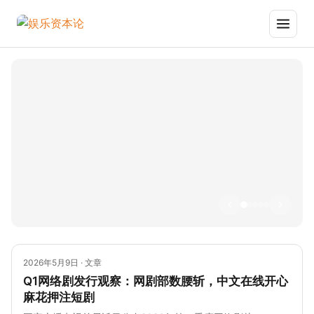
白敬
《小
专访
网易
从创
亭，
黄人
索康
CC
作到
把明
与大
尼产
关
商业
星潮
怪
品总
门，
化，
牌做
兽》
监夏
复盘
这场
成一
20+联
可：
游戏
大赛
家服
名背
百年
直播
尝试
装公
后，
跑鞋
浮沉
打通
司
是常
品牌
沉沉
AI影
态化
为何
沉史
像的
运营
押注
最后
的胜
“运动
一公
利
羊
里
毛”？
2026年5月9日 · 文章
Q1网络剧发行观察：网剧部数腰斩，中文在线开心
麻花押注短剧