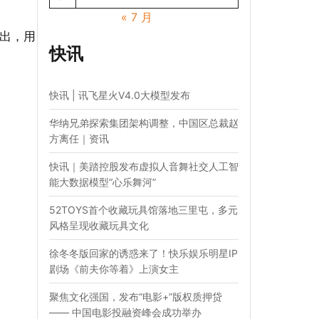
« 7 月
出，用
快讯
快讯 | 讯飞星火V4.0大模型发布
华纳兄弟探索集团架构调整，中国区总裁赵
方离任｜资讯
快讯｜美踏控股发布虚拟人音舞社交人工智
能大数据模型“心乐舞河”
52TOYS首个收藏玩具馆落地三里屯，多元
风格呈现收藏玩具文化
徐冬冬版回家的诱惑来了！快乐娱乐明星IP
剧场《前夫你等着》上演女主
聚焦文化强国，发布“电影+”版权质押贷
—— 中国电影投融资峰会成功举办