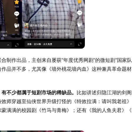
合制作出品，主创来自屡获“年度优秀网剧”的微短剧“国家队
向作品并不多，尤其像《墙外桃花墙内血》这种兼具革命题材
，有不少都属于短剧市场的稀缺品。
比如讲述归隐江湖的剑阁
特效师穿越至仙侠世界升级打怪的《特效拉满：请叫我老祖》
尔蒙满满的校园剧《竹马与青梅》；还有《我的人鱼夫君》《