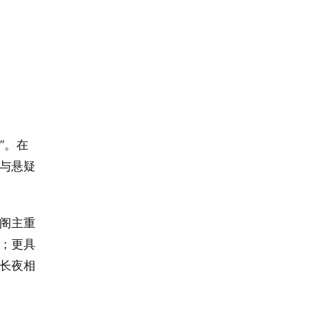
”。在
与悬疑
阁主重
；更具
长夜相