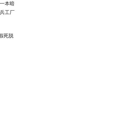
一本暗
兵工厂
假死脱