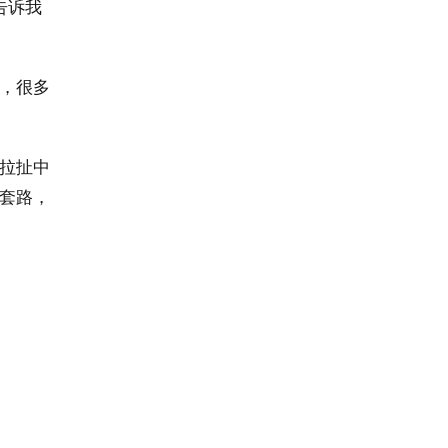
告诉我
，很多
拉扯中
套路，