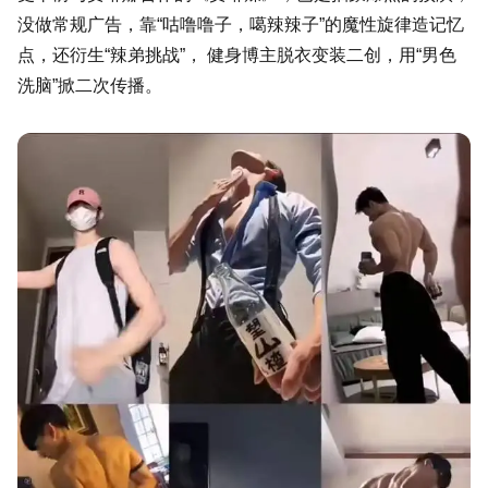
没做常规广告，靠“咕噜噜子，噶辣辣子”的魔性旋律造记忆
点，还衍生“辣弟挑战”， 健身博主脱衣变装二创，用“男色
洗脑”掀二次传播。