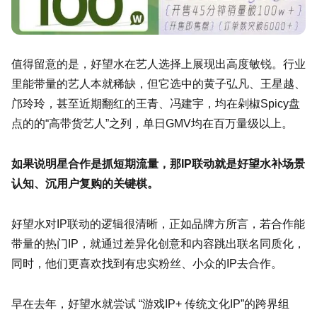
值得留意的是，好望水在艺人选择上展现出高度敏锐。行业
里能带量的艺人本就稀缺，但它选中的黄子弘凡、王星越、
邝玲玲，甚至近期翻红的王青、冯建宇，均在剁椒Spicy盘
点的的“高带货艺人”之列，单日GMV均在百万量级以上。
如果说明星合作是抓短期流量，那IP联动就是好望水补场景
认知、沉用户复购的关键棋。
好望水对IP联动的逻辑很清晰，正如品牌方所言，若合作能
带量的热门IP，就通过差异化创意和内容跳出联名同质化，
同时，他们更喜欢找到有忠实粉丝、小众的IP去合作。
早在去年，好望水就尝试 “游戏IP+ 传统文化IP”的跨界组