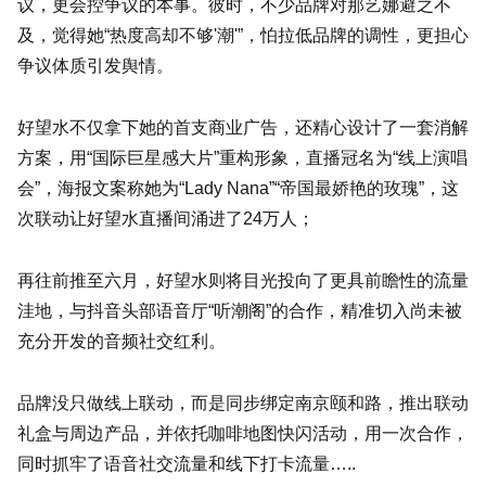
议，更会控争议的本事。彼时，不少品牌对那艺娜避之不
及，觉得她“热度高却不够'潮'”，怕拉低品牌的调性，更担心
争议体质引发舆情。
好望水不仅拿下她的首支商业广告，还精心设计了一套消解
方案，用“国际巨星感大片”重构形象，直播冠名为“线上演唱
会”，海报文案称她为“Lady Nana”“帝国最娇艳的玫瑰”，这
次联动让好望水直播间涌进了24万人；
再往前推至六月，好望水则将目光投向了更具前瞻性的流量
洼地，与抖音头部语音厅“听潮阁”的合作，精准切入尚未被
充分开发的音频社交红利。
品牌没只做线上联动，而是同步绑定南京颐和路，推出联动
礼盒与周边产品，并依托咖啡地图快闪活动，用一次合作，
同时抓牢了语音社交流量和线下打卡流量…..