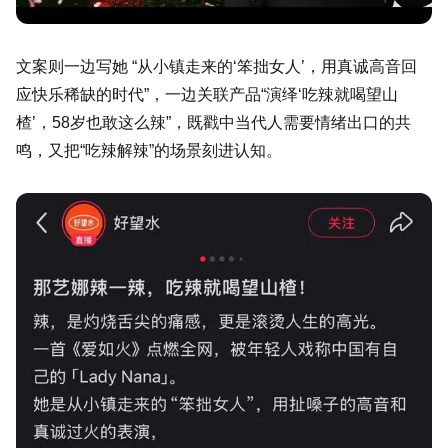
文案则一边写她 “从小镇走来的‘笨拙女人’，用真诚高音回
应快乐稀缺的时代”，一边关联产品“演绎‘吃辣就喝望山
楂’，58岁也敢这么辣”，既戳中当代人需要情绪出口的共
鸣，又把“吃辣解辣”的场景刻进认知。