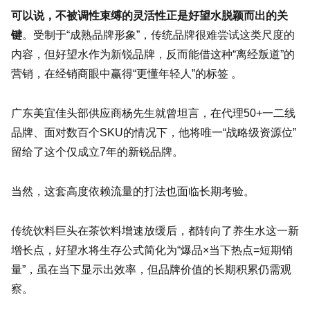
可以说，不被调性束缚的灵活性正是好望水脱颖而出的关
键
。受制于“成熟品牌形象”，传统品牌很难尝试这类尺度的
内容，但好望水作为新锐品牌，反而能借这种“离经叛道”的
营销，在经销商眼中赢得“更懂年轻人”的标签 。
广东美宜佳头部供应商杨先生就曾坦言，在代理50+一二线
品牌、面对数百个SKU的情况下，他将唯一“战略级资源位”
留给了这个仅成立7年的新锐品牌。
当然，这套高度依赖流量的打法也面临长期考验。
传统饮料巨头在茶饮料增速放缓后，都转向了养生水这一新
增长点，好望水将生存公式简化为“爆品×当下热点=短期销
量”，虽在当下显示出效率，但品牌价值的长期积累仍需观
察。