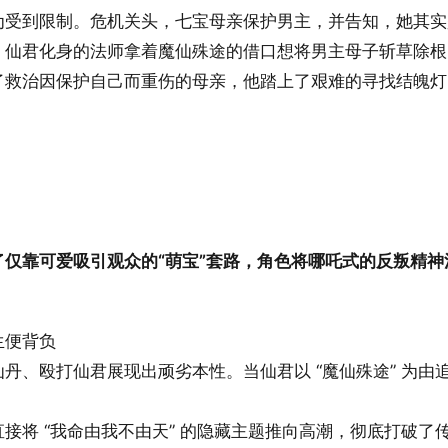
为受到限制。危机关头，七宝母亲保护男主，并告知，她其实
。仙君化身的法师拿着魔仙殊途的借口想将男主母子斩草除根
了救治因保护自己而重伤的母亲，他踏上了艰难的寻找结魄灯
了仅靠可爱吸引观众的“萌宝”套路，角色将哪吒式的反叛精神
生便背负
仙丹、殴打仙君展现出顽劣本性。当仙君以 “魔仙殊途” 为由
直接将 “我命由我不由天” 的隐藏主题推向高潮，彻底打破了