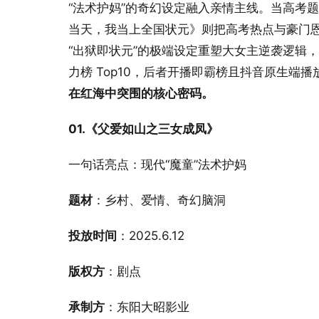
“法术护妈”的奇幻设定融入亲情主线。当高考题
当天，我当上全国状元》则把高考热点与豪门
“出狱即状元”的极端设定重塑大女主逆袭逻辑，
力榜 Top10，后者开播即霸榜且抖音原生端播放
在红海中突围的核心密码。
01.《父爱如山之三女成凤》
一句话亮点：现代“魔童”法术护妈
题材
：乡村、爱情、奇幻脑洞
投放时间
：2025.6.12
版权方
：剧点
承制方
：东阳大昭影业