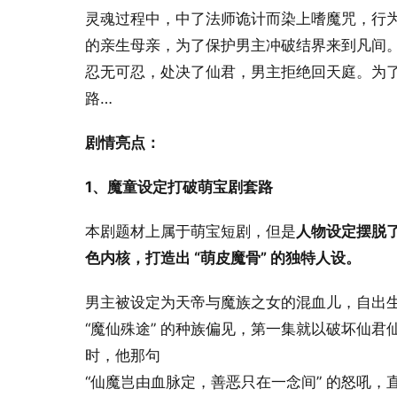
灵魂过程中，中了法师诡计而染上嗜魔咒，行
的亲生母亲，为了保护男主冲破结界来到凡间
忍无可忍，处决了仙君，男主拒绝回天庭。为
路…
剧情亮点：
1、魔童设定打破萌宝剧套路
本剧题材上属于萌宝短剧，但是
人物设定摆脱
色内核，打造出 “萌皮魔骨” 的独特人设。
男主被设定为天帝与魔族之女的混血儿，自出
“魔仙殊途” 的种族偏见，第一集就以破坏仙君
时，他那句
“仙魔岂由血脉定，善恶只在一念间” 的怒吼，