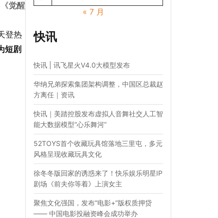
部《觉醒
« 7 月
天登热
快讯
成为短剧
快讯 | 讯飞星火V4.0大模型发布
华纳兄弟探索集团架构调整，中国区总裁赵
方离任｜资讯
快讯｜美踏控股发布虚拟人音舞社交人工智
能大数据模型“心乐舞河”
52TOYS首个收藏玩具馆落地三里屯，多元
风格呈现收藏玩具文化
徐冬冬版回家的诱惑来了！快乐娱乐明星IP
剧场《前夫你等着》上演女主
聚焦文化强国，发布“电影+”版权质押贷
—— 中国电影投融资峰会成功举办