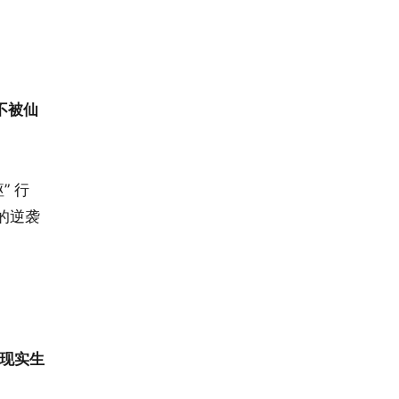
不被仙
” 行
的逆袭
现实生