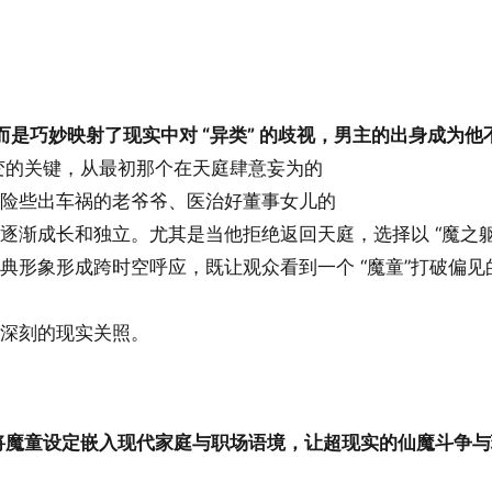
，而是巧妙映射了现实中对 “异类” 的歧视，男主的出身成为他
变的关键，从最初那个在天庭肆意妄为的
下险些出车祸的老爷爷、医治好董事女儿的
逐渐成长和独立。尤其是当他拒绝返回天庭，选择以 “魔之躯
典形象形成跨时空呼应，既让观众看到一个 “魔童”打破偏见
了深刻的现实关照。
将魔童设定嵌入现代家庭与职场语境，让超现实的仙魔斗争与