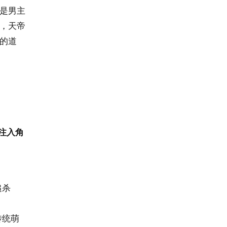
是男主
，天帝
的道
注入角
追杀
传统萌