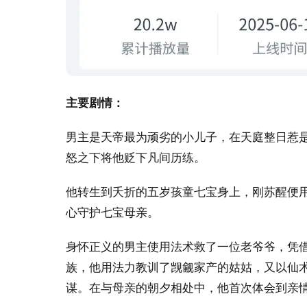
主要剧情：
男主是天帝最为顽劣的小儿子，在天庭整日惹
怒之下将他贬下凡间历练。
他转生到夭折的五岁孩童七宝身上，刚苏醒便
心守护七宝母亲。
身怀正义的男主使用法术救了一位老爷爷，凭
族，他用法力教训了觊觎家产的姑姑，又以仙
谋。在与母亲的朝夕相处中，他首次体会到亲