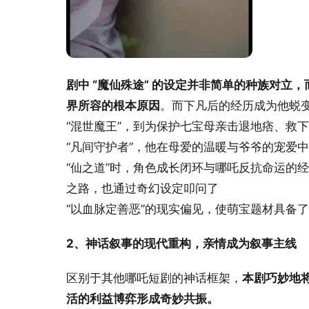
剧中 “魔仙殊途” 的设定并非简单的种族对立
界所容的根本原因
。而下凡后的经历成为他蜕
“混世魔王”，到为保护七宝母亲击退地痞、救
“凡间守护者”，他在母爱的温暖与爷爷的宠爱中
“仙之道”时，角色成长闭环与哪吒反抗命运的经
之路，也通过奇幻设定叩问了
“以血脉定善恶”的现实偏见，使萌宝题材具备
2、神话叙事的现代重构，亲情成为叙事主线
区别于其他哪吒短剧的神话框架，
本剧巧妙地
活的利益博弈形成奇妙共振。