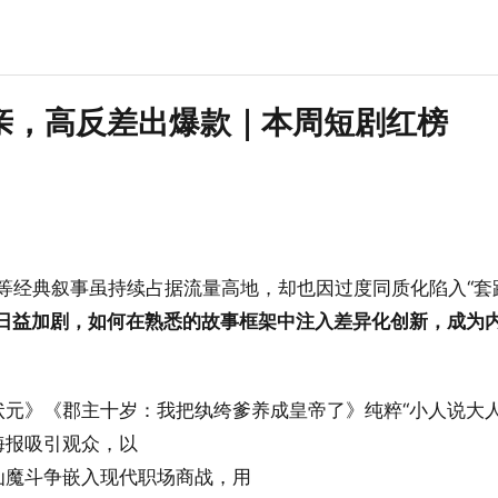
亲，高反差出爆款｜本周短剧红榜
”等经典叙事虽持续占据流量高地，却也因过度同质化陷入“套
日益加剧，如何在熟悉的故事框架中注入差异化创新，成为
元》《郡主十岁：我把纨绔爹养成皇帝了》纯粹“小人说大人
海报吸引观众，以
将仙魔斗争嵌入现代职场商战，用