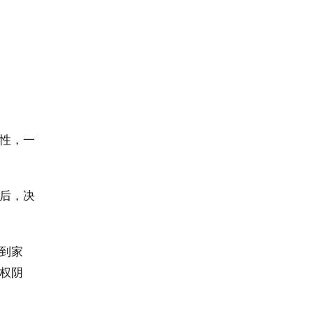
性，一
后，决
到家
权阴