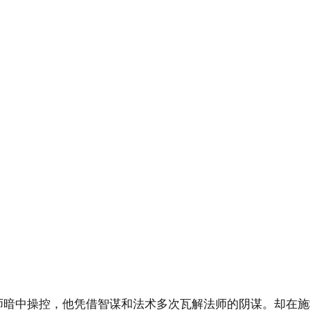
师暗中操控，他凭借智谋和法术多次瓦解法师的阴谋。却在施