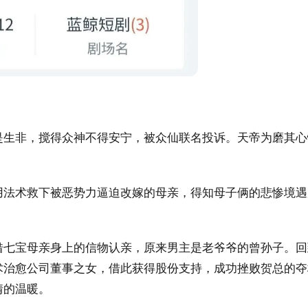
是生非，搅得众神不得安宁，被众仙联名投诉。天帝为磨其心
用法术救下被恶势力逼迫改嫁的母亲，得知母子俩的悲惨境遇
借七宝母亲身上的信物认亲，原来男主是老爷爷的曾孙子。回
术治愈公司董事之女，借此获得股份支持，成功挫败贺总的夺
情的温暖。