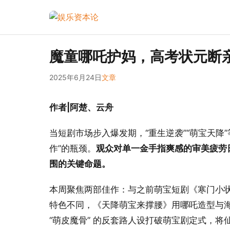
魔童哪吒护妈，高考状元断
2025年6月24日
文章
作者|阿楚、云舟
当短剧市场步入爆发期，“重生逆袭”“萌宝天降
作”的瓶颈。
观众对单一金手指爽感的审美疲劳
围的关键命题。
本周聚焦两部佳作：与之前萌宝短剧《寒门小状
特色不同，《天降萌宝来撑腰》用哪吒造型与
“萌皮魔骨” 的反套路人设打破萌宝剧定式，