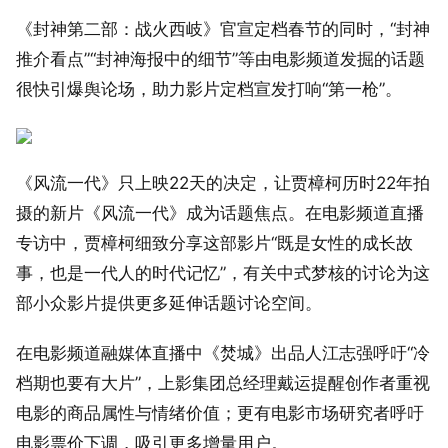
《封神第二部：战火西岐》官宣定档春节的同时，“封神
推介看点”“封神海报中的细节”等由电影频道发掘的话题
很快引爆舆论场，助力影片定档宣发打响“第一枪”。
《风流一代》只上映22天的决定，让贾樟柯历时22年拍
摄的新片《风流一代》成为话题焦点。在电影频道直播
专访中，贾樟柯细致分享这部影片“既是女性的成长故
事，也是一代人的时代记忆”，有关中式梦核的讨论为这
部小众影片提供更多延伸话题讨论空间。
在电影频道融媒体直播中《焚城》出品人江志强呼吁“冷
档期也要有大片”，上影集团总经理戴运提醒创作者重视
电影的商品属性与情绪价值；更有电影市场研究者呼吁
电影票价下调，吸引更多增量用户。