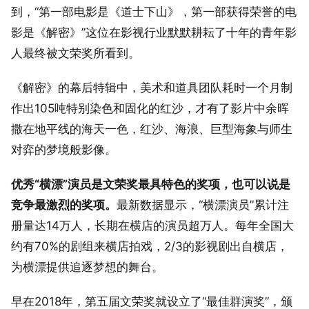
到，“第一部电影是《道士下山》，第一部获得荣誉的电
影是《解密》”这位在影视行业默默耕耘了十年的青年影
人最终被文荣奖所看到。
《解密》的幕后特辑中，美术和道具团队耗时一个月制
作出105吨特别染色和固化的红沙，才有了影片中余晖
撒在地平线的海天一色，红沙、海浪、巨型海象与师生
对弈的梦境般影像。
优秀“横漂”演员是文荣奖最具特色的奖项，也可以说是
竞争最激烈的奖项。
最新数据显示，“横漂演员”累计注
册量达14万人，长期在横店的演员超万人。每年全国大
约有70%的剧组来横店拍戏，2/3的影视剧出自横店，
为横漂提供追逐梦想的舞台。
早在2018年，第五届文荣奖就设立了“最佳群演奖”，颁