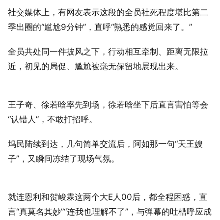
社交媒体上，有网友表示这段的全员社死程度堪比第二
季出圈的“尴尬9分钟”，直呼“熟悉的感觉回来了。”
全员共处同一件披风之下，行动相互牵制、距离无限拉
近，初见的局促、尴尬被毫无保留地展现出来。
王子奇、徐若晗率先到场，徐若晗坐下后直言害怕等会
“认错人”，不敢打招呼。
坞民陆续到达，几句简单交流后，阿如那一句“天王嫂
子”，又瞬间冻结了现场气氛。
就连恩利和贺峻霖这两个大E人00后，都全程困惑，直
言“真莫名其妙”“连我也理解不了”，与弹幕的吐槽呼应成