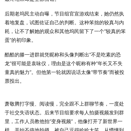
后期老坞民主动自曝，节目组官宣游戏结束，她仍然执
着地复盘，试图佐证自己的判断。这种笨拙的较真与内
耗，让不了解她的观众和其他坞民留下了一个“较真的笨
蛋”的初印象。
酷酷的滕一进群就凭昵称和头像判断出“不是吃素的恐
龙”很可能是袁咏仪，理由是这个昵称有种“年长又不失
童真的魅力”。但他第一轮就因说话太像“带节奏”而被投
票投出。
萧敬腾打字慢、阅读慢，完全跟不上群聊节奏，一度处
于社交失语状态。后来节目组要求每人拍摄视频发到群
里，工作人员教他拍“变身视频”，他像打开了新世界一
样，开始不停地拍摄，被自己逗得哈哈大笑。从懵懂到