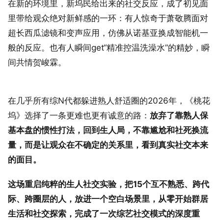
在新的环境里，新坞民给出来的社交反应，成了初见面
里带给观众绝对新鲜感的一环：有人惊奇于萧敬腾面对
超长西瓜滤镜和变声应用，仿佛从诺基亚换成智能机一
般的反应。也有人瞬间get“精准控温洗澡水”的精妙，瞬
间共情贺峻霖。
在几乎所有综N代都躲进熟人舒适圈的2026年，《桃花
坞》选择了一条更难也更有诚意的路：
放弃了靠熟人保
基本盘的惯性打法，回到生人局，不靠尴尬和社死换流
量，而是让观众在不确定的关系里，看到真实社交本来
的面目。
这场重启纯粹的生人社交实验，把15个互不熟悉、跨代
际、跨圈层的人，放进一个空白场景里，从零开始群居
生活和社交探索，完成了一次综艺社交模式的深度重