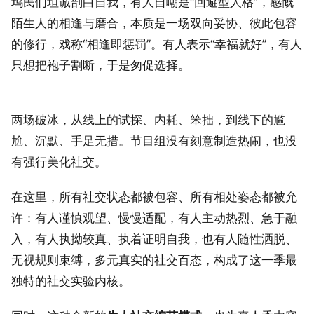
坞民们坦诚剖白自我，有人自嘲是“回避型人格”，感慨
陌生人的相逢与磨合，本质是一场双向妥协、彼此包容
的修行，戏称“相逢即惩罚”。有人表示“幸福就好”，有人
只想把袍子割断，于是匆促选择。
两场破冰，从线上的试探、内耗、笨拙，到线下的尴
尬、沉默、手足无措。节目组没有刻意制造热闹，也没
有强行美化社交。
在这里，所有社交状态都被包容、所有相处姿态都被允
许：有人谨慎观望、慢慢适配，有人主动热烈、急于融
入，有人执拗较真、执着证明自我，也有人随性洒脱、
无视规则束缚，多元真实的社交百态，构成了这一季最
独特的社交实验内核。