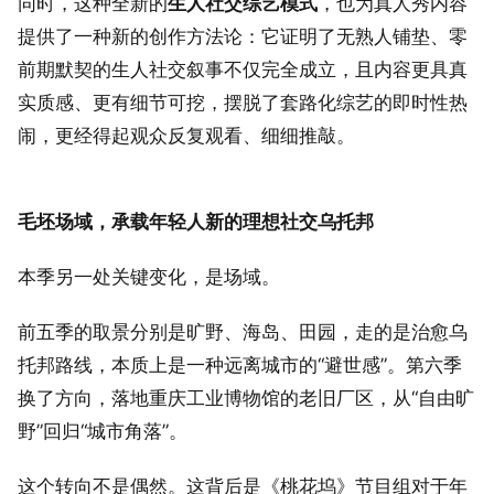
同时，这种全新的
生人社交综艺模式
，也为真人秀内容
提供了一种新的创作方法论：它证明了无熟人铺垫、零
前期默契的生人社交叙事不仅完全成立，且内容更具真
实质感、更有细节可挖，摆脱了套路化综艺的即时性热
闹，更经得起观众反复观看、细细推敲。
毛坯场域，承载年轻人新的理想社交乌托邦
本季另一处关键变化，是场域。
前五季的取景分别是旷野、海岛、田园，走的是治愈乌
托邦路线，本质上是一种远离城市的“避世感”。第六季
换了方向，落地重庆工业博物馆的老旧厂区，从“自由旷
野”回归“城市角落”。
这个转向不是偶然。这背后是《桃花坞》节目组对于年