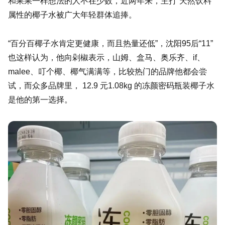
和果果一样想法的人不在少数，近两年来，主打“天然饮料”
属性的椰子水被广大年轻群体追捧。
“百分百椰子水肯定更健康，而且热量还低”，沈阳95后“11”
也这样认为，他向剁椒表示，山姆、盒马、奥乐齐、if、
malee、叮个椰、椰气满满等，比较热门的品牌他都会尝
试，而众多品牌里， 12.9 元1.08kg 的冻颜密码瓶装椰子水
是他的第一选择。