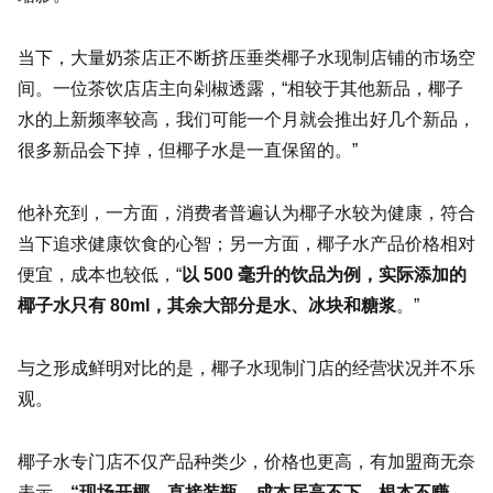
当下，大量奶茶店正不断挤压垂类椰子水现制店铺的市场空
间。一位茶饮店店主向剁椒透露，“相较于其他新品，椰子
水的上新频率较高，我们可能一个月就会推出好几个新品，
很多新品会下掉，但椰子水是一直保留的。”
他补充到，一方面，消费者普遍认为椰子水较为健康，符合
当下追求健康饮食的心智；另一方面，椰子水产品价格相对
便宜，成本也较低，“
以 500 毫升的饮品为例，实际添加的
椰子水只有 80ml，其余大部分是水、冰块和糖浆
。”
与之形成鲜明对比的是，椰子水现制门店的经营状况并不乐
观。
椰子水专门店不仅产品种类少，价格也更高，有加盟商无奈
表示，
“现场开椰、直接装瓶，成本居高不下，根本不赚